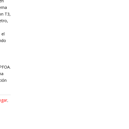
én
erna
on T3,
etro,
 el
ando
 PFOA.
na
ción
ogar
,