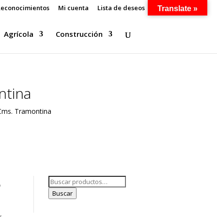
econocimientos
Mi cuenta
Lista de deseos
Translate »
Agrícola
Construcción
ntina
 Cms. Tramontina
5
Buscar
por:
Buscar