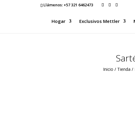
Llámenos:
+57 321 6462473
Hogar
Exclusivos Mettler
Sart
Inicio
/
Tienda
/