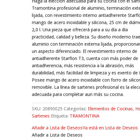
Haga la elección adecuada para su cocina con el sart
Tramontina profesional de aluminio, terminación ext
lijada, con revestimiento interno antiadherente Starfl
mango de acero inoxidable y silicona, 25 cm de diám
2,0 l. Una pieza que ofrecerá para a su día a día
practicidad, calidad y belleza. Su diseño moderno trae
aluminio con terminación externa lijada, proporcion
un aspecto diferenciado. El revestimiento interno de
antiadherente Starflon T3, cuenta con más poder de
antiadherencia, más resistencia a la abrasión, más
durabilidad, más facilidad de limpieza y es exento de
Posee mango de acero inoxidable con forro de silico
removible. La línea de sartenes profesional es la elec
adecuada para completar aun más su cocina.
SKU:
20890025
Categorías:
Elementos de Cocinas
,
H
Sartenes
Etiqueta:
TRAMONTINA
Añadir a Lista de Deseos
Ya está en Lista de Deseos
Añadir a Lista de Deseos