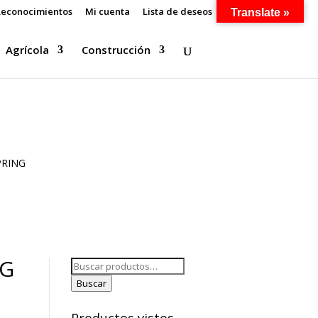
econocimientos
Mi cuenta
Lista de deseos
Translate »
Agrícola
Construcción
PRING
NG
Buscar
por:
Buscar
Productos vistos