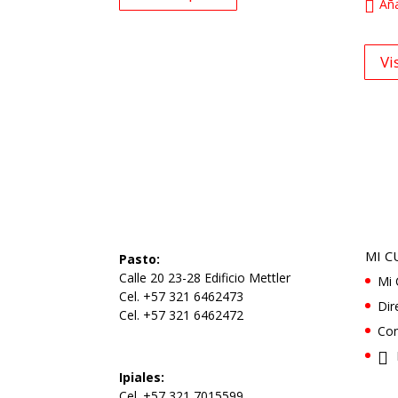
Aña
Vi
MI C
Pasto:
Calle 20 23-28 Edificio Mettler
Mi 
Cel. +57 321 6462473
Dir
Cel. +57 321 6462472
Con
Ipiales:
Cel. +57 321 7015599