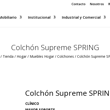
Contacto
Nosotros
R
Mobiliario
Institucional
Industrial y Comercial
Colchón Supreme SPRING
/
Tienda
/
Hogar
/
Muebles Hogar
/
Colchones
/ Colchón Supreme S
Colchón Supreme SPRI
CLÍNICO
MAYOR SOPORTE